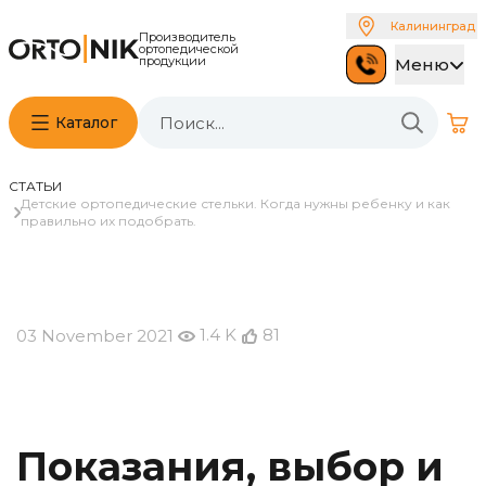
Калининград
Производитель
ортопедической
продукции
Меню
Каталог
СТАТЬИ
Детские ортопедические стельки. Когда нужны ребенку и как
правильно их подобрать.
1.4 K
81
03 November 2021
Показания, выбор и