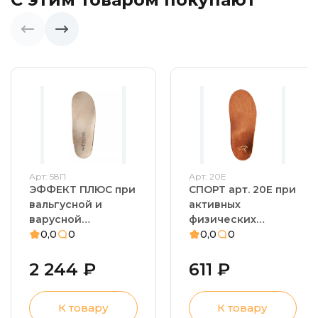
Арт: 58П
Арт: 20Е
ЭФФЕКТ ПЛЮС при
СПОРТ арт. 20Е при
вальгусной и
активных
варусной
физических
установке стопы –
0,0
0
нагрузках –
0,0
0
детские стельки
детские стельки
ортопедические.
лечебно-
2 244 ₽
611 ₽
Плосковальгусная
профилактические.
деформация
Профилактика
К товару
К товару
стопы, нарушения
плоскостопия