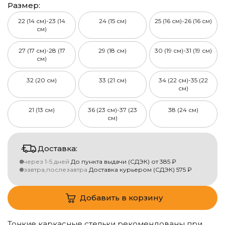
Размер:
22 (14 см)-23 (14
24 (15 см)
25 (16 см)-26 (16 см)
см)
27 (17 см)-28 (17
29 (18 см)
30 (19 см)-31 (19 см)
см)
32 (20 см)
33 (21 см)
34 (22 см)-35 (22
см)
21 (13 см)
36 (23 см)-37 (23
38 (24 см)
см)
Доставка:
через 1-5 дней
До пункта выдачи (СДЭК)
от
385
₽
завтра,послезавтра
Доставка курьером (СДЭК)
575
₽
Добавить в корзину
Тонкие каркасные стельки рекомендованы при