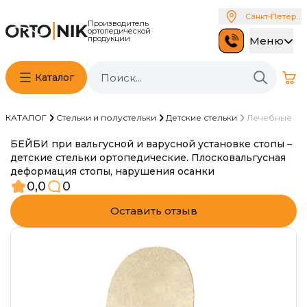
Санкт-Петербу
Производитель
ортопедической
продукции
Меню
Каталог
КАТАЛОГ
Стельки и полустельки
Детские стельки
Лечебные
БЕЙБИ при вальгусной и варусной установке стопы –
детские стельки ортопедические. Плосковальгусная
деформация стопы, нарушения осанки
0,0
0
Оставить отзыв