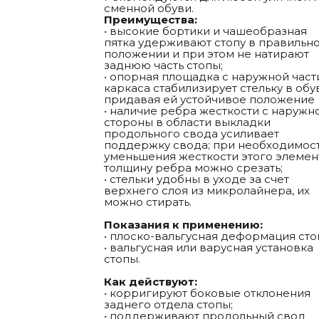
сменной обуви.
Преимущества:
• высокие бортики и чашеобразная
пятка удерживают стопу в правильн
положении и при этом не натирают
заднюю часть стопы;
• опорная площадка с наружной част
каркаса стабилизирует стельку в обу
придавая ей устойчивое положение
• наличие ребра жесткости с наружн
стороны в области выкладки
продольного свода усиливает
поддержку свода; при необходимос
уменьшения жесткости этого элемен
толщину ребра можно срезать;
• стельки удобны в уходе за счет
верхнего слоя из микролайнера, их
можно стирать.
Показания к применению:
• плоско-вальгусная деформация сто
• вальгусная или варусная установка
стопы.
Как действуют:
• корригируют боковые отклонения
заднего отдела стопы;
• поддерживают продольный свод