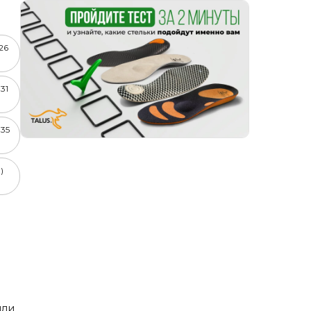
-26
-31
-35
)
или