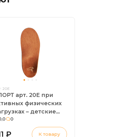
: 20Е
ПОРТ арт. 20Е при
ктивных физических
рузках – детские
0,0
0
тельки лечебно-
рофилактические.
11 ₽
К товару
рофилактика