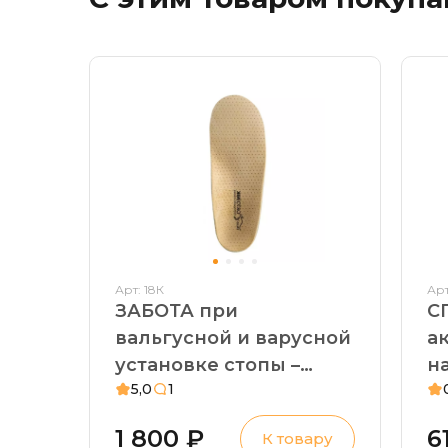
Арт: 18К
Арт
ЗАБОТА при
С
вальгусной и варусной
а
установке стопы –
наг
5,0
1
детские стельки
с
ортопедические.
п
1 800 ₽
6
К товару
Плосковальгусная
П