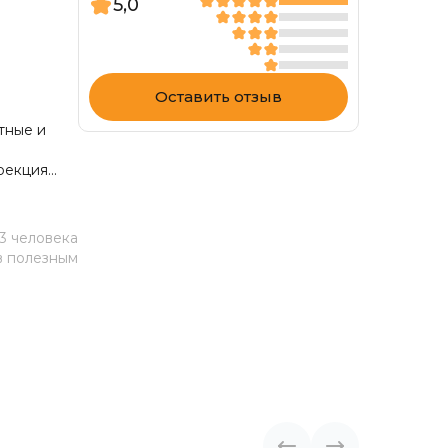
5,0
Оставить отзыв
тные и
ррекция
ельно
3 человека
в полезным