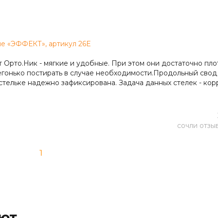
е «ЭФФЕКТ», артикул 26Е
 Орто.Ник - мягкие и удобные. При этом они достаточно пло
егонько постирать в случае необходимости.Продольный свод
 стельке надежно зафиксирована. Задача данных стелек - ко
пы.Ортопедические стельки Talus Эффект оказались относит
ской продукции. Мы очень довольны качеством!
сочли отзы
1
ают