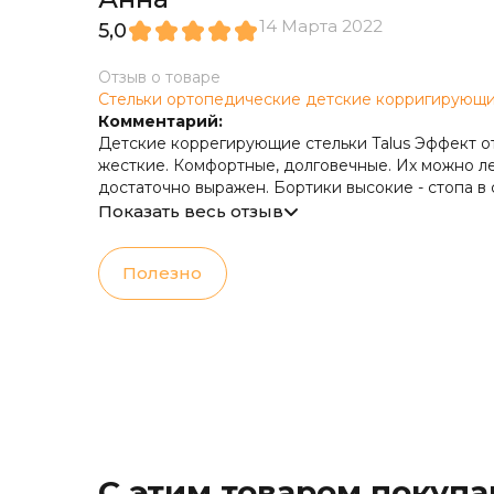
14 Марта 2022
5,0
Отзыв о товаре
Стельки ортопедические детские корригирующи
Комментарий:
Детские коррегирующие стельки Talus Эффект от
жесткие. Комфортные, долговечные. Их можно л
достаточно выражен. Бортики высокие - стопа в
варусной и вальгусной деформации детской сто
Показать весь отзыв
недорогими на фоне другой детской ортопедиче
Полезно
С этим товаром покуп