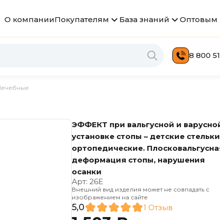
О компании
Покупателям
База знаний
Оптовым 
8 800 51
Лечебные
ЭФФЕКТ при вальгусной и варусно
установке стопы – детские стельк
ортопедические. Плосковальгусна
деформация стопы, нарушения
осанки
Арт:
26Е
Внешний вид изделия может не совпадать с
изображением на сайте
5,0
1 Отзыв