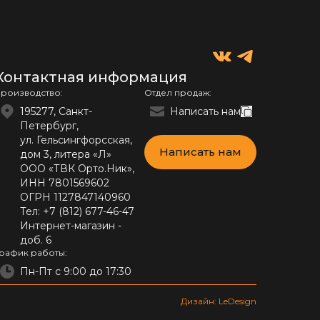
Контактная информация
роизводство:
Отдел продаж:
195277, Санкт-
Написать нам
Петербург,
ул. Гельсингфорсская,
Написать нам
дом 3, литера «Л»
ООО «ТВК Орто.Ник»,
ИНН 7801569602
ОГРН 1127847140960
Тел:
+7 (812) 677-46-47
Интернет-магазин -
доб. 6
рафик работы:
Пн-Пт с 9:00 до 17:30
Дизайн: LeDesign