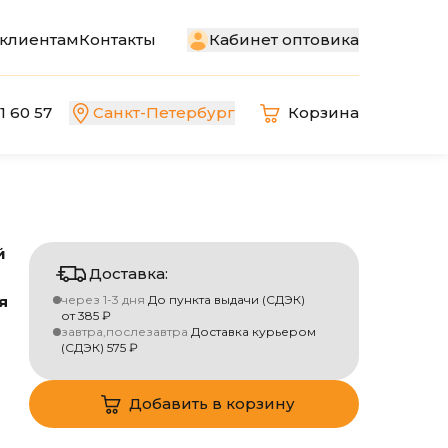
Кабинет оптовика
клиентам
Контакты
1 60 57
Санкт-Петербург
Корзина
й
Доставка:
и
я
через 1-3 дня
До пункта выдачи (СДЭК)
от
385
₽
завтра,послезавтра
Доставка курьером
(СДЭК)
575
₽
Добавить в корзину