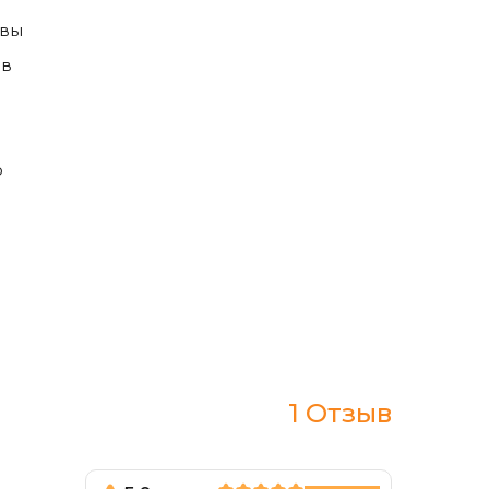
авы
 в
о
1 Отзыв