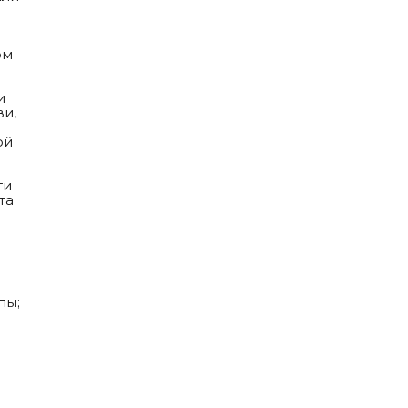
ом
и
ви,
ой
ти
та
пы;