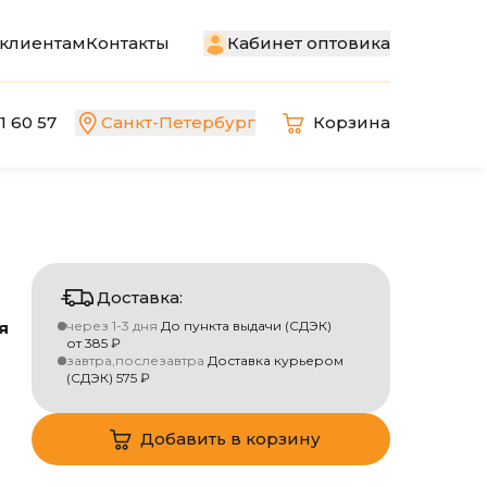
Кабинет оптовика
клиентам
Контакты
1 60 57
Санкт-Петербург
Корзина
й
Доставка:
и
я
через 1-3 дня
До пункта выдачи (СДЭК)
от
385
₽
завтра,послезавтра
Доставка курьером
(СДЭК)
575
₽
Добавить в корзину