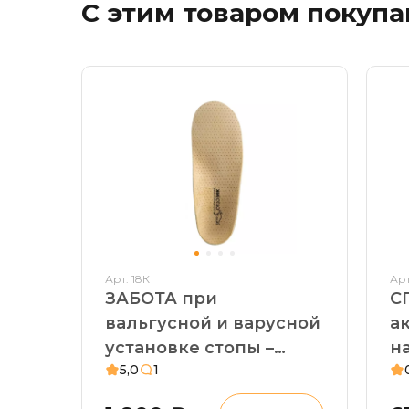
С этим товаром покуп
Арт: 18К
Арт
ЗАБОТА при
С
вальгусной и варусной
а
установке стопы –
наг
5,0
1
детские стельки
с
ортопедические.
п