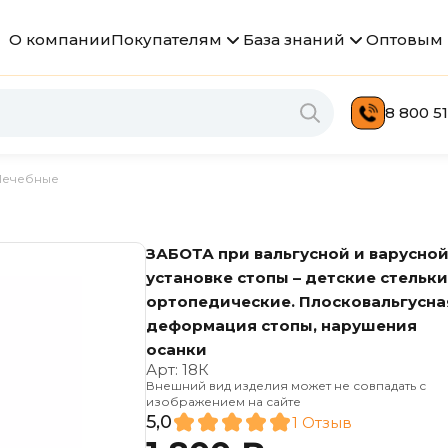
О компании
Покупателям
База знаний
Оптовым 
8 800 51
Лечебные
ЗАБОТА при вальгусной и варусно
установке стопы – детские стельк
ортопедические. Плосковальгусна
деформация стопы, нарушения
осанки
Арт:
18К
Внешний вид изделия может не совпадать с
изображением на сайте
5,0
1 Отзыв