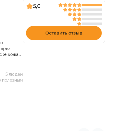
5,0
Оставить отзыв
ло
через
оске кожа
аковке
5 людей
в полезным