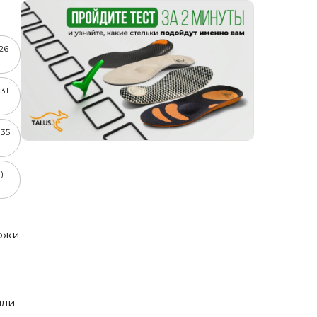
-26
-31
-35
)
кожи
или