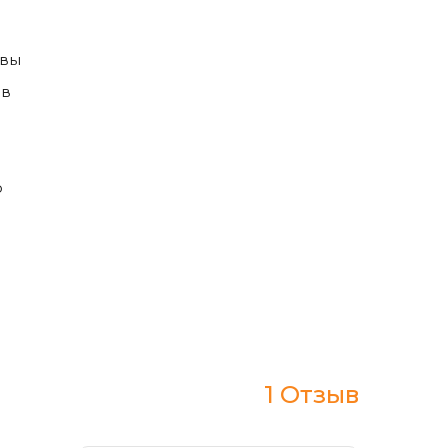
авы
 в
о
1 Отзыв