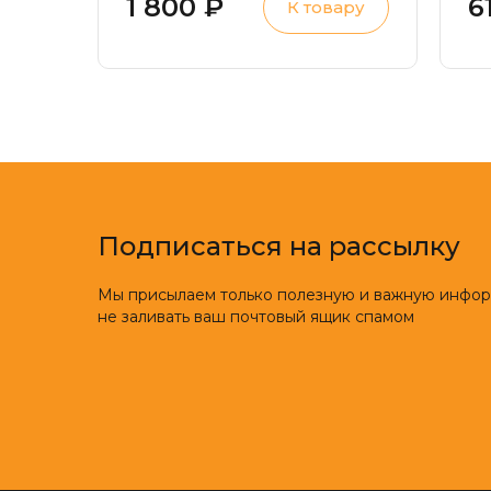
1 800 ₽
6
К товару
Плосковальгусная
П
деформация стопы,
п
нарушения осанки
Подписаться на рассылку
Мы присылаем только полезную и важную инфо
не заливать ваш почтовый ящик спамом