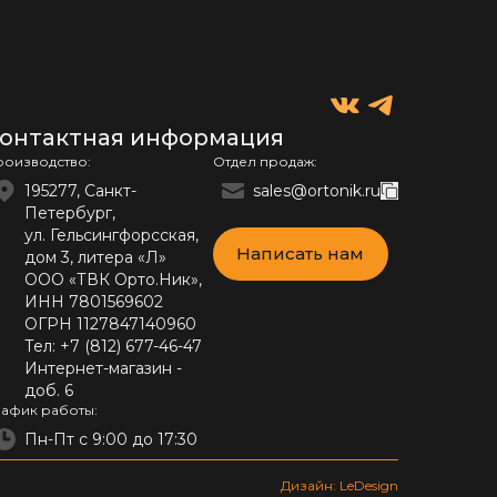
онтактная информация
роизводство:
Отдел продаж:
195277, Санкт-
sales@ortonik.ru
Петербург,
ул. Гельсингфорсская,
Написать нам
дом 3, литера «Л»
ООО «ТВК Орто.Ник»,
ИНН 7801569602
ОГРН 1127847140960
Тел:
+7 (812) 677-46-47
Интернет-магазин -
доб. 6
рафик работы:
Пн-Пт с 9:00 до 17:30
Дизайн: LeDesign