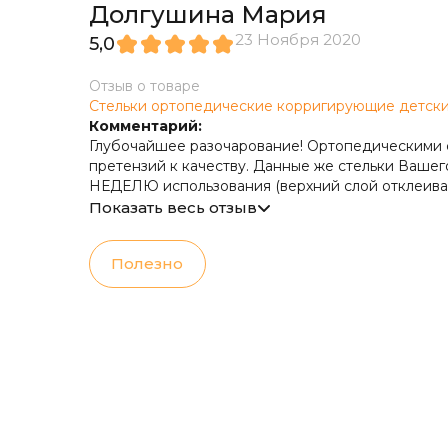
Долгушина Мария
23 Ноября 2020
5,0
Отзыв о товаре
Стельки ортопедические корригирующие детские
Комментарий:
Глубочайшее разочарование! Ортопедическими ст
претензий к качеству. Данные же стельки Вашего
НЕДЕЛЮ использования (верхний слой отклеивает
скатывается, и вместо корригирующего эффекта
Показать весь отзыв
дорогостоящие стельки пришли в негодное для
указан гарантийный срок использования 6 месяц
Полезно