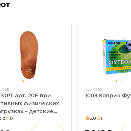
ают
: 20Е
Арт: 1003
ПОРТ арт. 20Е при
1003 Коврик Фу
ктивных физических
рузках – детские
5,0
1
0,0
0
тельки лечебно-
рофилактические.