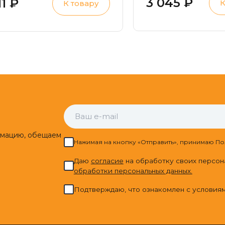
3 045 ₽
11 ₽
К
К товару
рофилактика
лоскостопия
рмацию, обещаем
Нажимая на кнопку «Отправить», принимаю По
Даю
cогласие
на обработку своих персон
обработки персональных данных.
Подтверждаю, что ознакомлен с условия