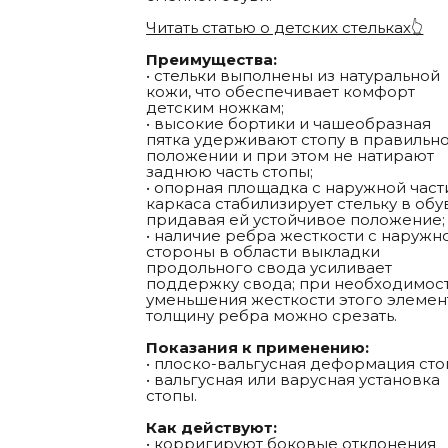
Читать статью о детских стельках👆
Преимущества:
• стельки выполнены из натуральной
кожи, что обеспечивает комфорт
детским ножкам;
• высокие бортики и чашеобразная
пятка удерживают стопу в правильн
положении и при этом не натирают
заднюю часть стопы;
• опорная площадка с наружной част
каркаса стабилизирует стельку в обу
придавая ей устойчивое положение;
• наличие ребра жесткости с наружн
стороны в области выкладки
продольного свода усиливает
поддержку свода; при необходимос
уменьшения жесткости этого элемен
толщину ребра можно срезать.
Показания к применению:
• плоско-вальгусная деформация сто
• вальгусная или варусная установка
стопы.
Как действуют:
• корригируют боковые отклонения