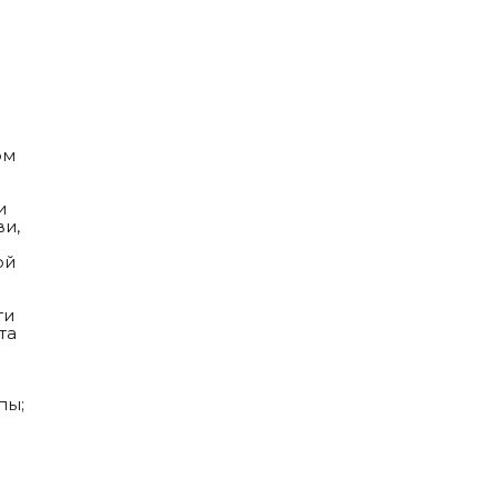
ом
и
ви,
ой
ти
та
пы;