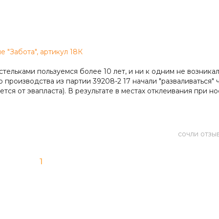
 "Забота", артикул 18К
ельками пользуемся более 10 лет, и ни к одним не возника
 производства из партии 39208-2 17 начали "разваливаться" 
ся от эвапласта). В результате в местах отклеивания при н
 стельки натирают ребенку ножку. В моей практике впервые
 использования состояние за ОДНУ НЕДЕЛЮ. При этом на уп
ев с момента приобретения.
сочли отзы
1