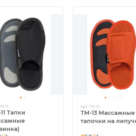
ТМ-11
Арт: ТМ-13
11 Тапки
ТМ-13 Массажные
ссажные
тапочки на липуч
зинка)