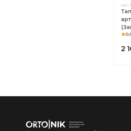
Арт: 
Та
арт
(За
0,
2 