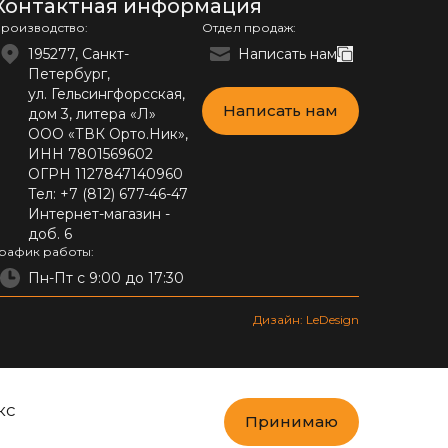
Контактная информация
роизводство:
Отдел продаж:
195277, Санкт-
Написать нам
Петербург,
ул. Гельсингфорсская,
Написать нам
дом 3, литера «Л»
ООО «ТВК Орто.Ник»,
ИНН 7801569602
ОГРН 1127847140960
Тел:
+7 (812) 677-46-47
Интернет-магазин -
доб. 6
рафик работы:
Пн-Пт с 9:00 до 17:30
Дизайн: LeDesign
кс
Принимаю