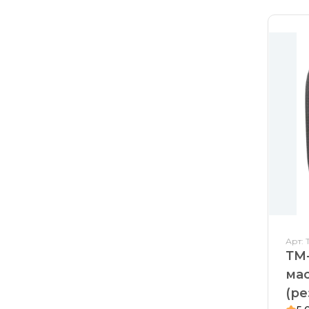
Арт: 
ТМ-
ма
(ре