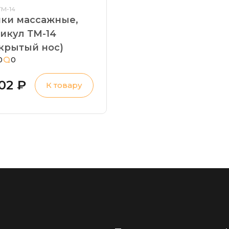
ТМ-14
пки массажные,
икул ТМ-14
крытый нос)
0
0
102 ₽
К товару