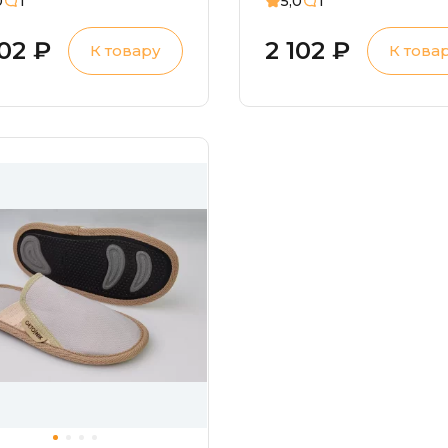
5,0
1
0
1
102 ₽
2 102 ₽
К товару
К това