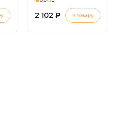
0,0
0
2 102 ₽
ру
К товару