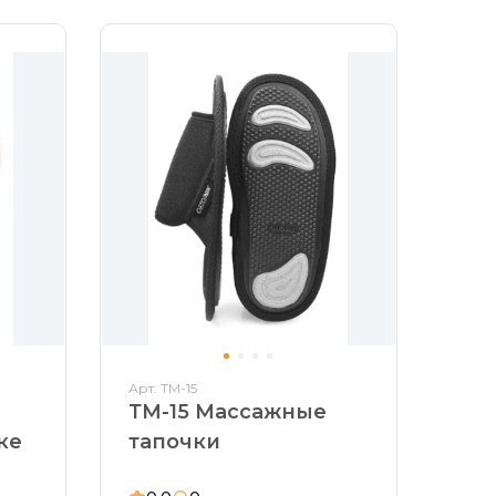
Арт: ТМ-15
ТМ-15 Массажные
ке
тапочки