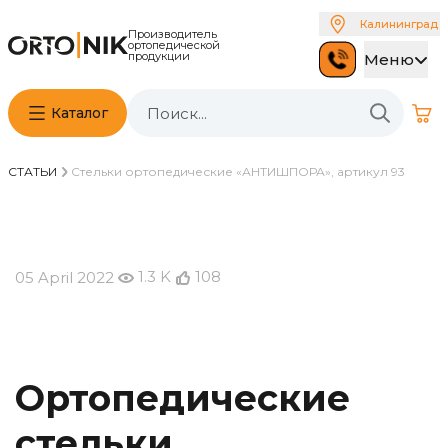
Калининград
Производитель
ортопедической
продукции
Меню
Каталог
СТАТЬИ
Стельки ортопедические «АНТИШПОРА», артикул 93
1.3 K
108
05 April 2022
Ортопедические
стельки