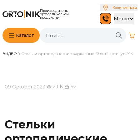
Калининград
Производитель
ортопедической
продукции
Меню
Каталог
ВИДЕО
Стельки ортопедические каркасные "Элит", артикул 29К
2.1 K
92
09 October 2023
Стельки
ортопедические