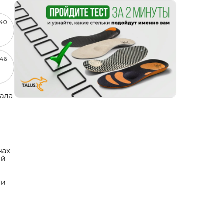
-40
-46
)
ала
нах
ой
ти