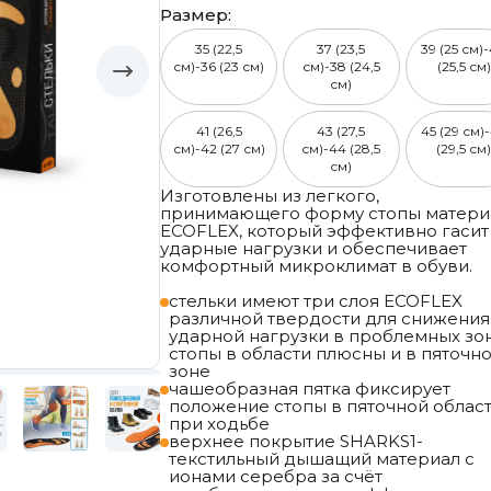
Размер:
35 (22,5
37 (23,5
39 (25 см)
см)-36 (23 см)
см)-38 (24,5
(25,5 см)
см)
41 (26,5
43 (27,5
45 (29 см)
см)-42 (27 см)
см)-44 (28,5
(29,5 см
см)
Изготовлены из легкого,
принимающего форму стопы матери
ECOFLEX, который эффективно гасит
ударные нагрузки и обеспечивает
комфортный микроклимат в обуви.
стельки имеют три слоя ECOFLEX
различной твердости для снижения
ударной нагрузки в проблемных зо
стопы в области плюсны и в пяточн
зоне
чашеобразная пятка фиксирует
положение стопы в пяточной облас
при ходьбе
верхнее покрытие SHARKS1-
текстильный дышащий материал с
ионами серебра за счёт