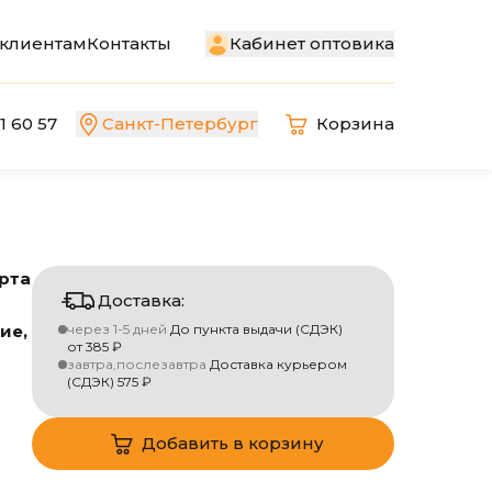
Кабинет оптовика
клиентам
Контакты
1 60 57
Санкт-Петербург
Корзина
рта
Доставка:
ие,
через 1-5 дней
До пункта выдачи (СДЭК)
от
385
₽
завтра,послезавтра
Доставка курьером
(СДЭК)
575
₽
Добавить в корзину