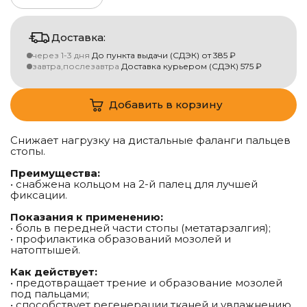
Доставка:
через 1-3 дня
До пункта выдачи (СДЭК)
от
385
₽
завтра,послезавтра
Доставка курьером (СДЭК)
575
₽
Добавить в корзину
Снижает нагрузку на дистальные фаланги пальцев
стопы.
Преимущества:
• снабжена кольцом на 2-й палец для лучшей
фиксации.
Показания к применению:
• боль в передней части стопы (метатарзалгия);
• профилактика образований мозолей и
натоптышей.
Как действует:
• предотвращает трение и образование мозолей
под пальцами;
• способствует регенерации тканей и увлажнению