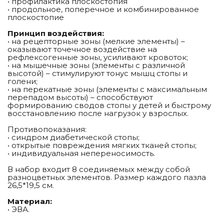
• профилактика плоскостопия
• продольное, поперечное и комбинированное
плоскостопие
Принцип воздействия:
• на рецепторные зоны (мелкие элементы) –
оказывают точечное воздействие на
рефлексогенные зоны, усиливают кровоток;
• на мышечные зоны (элементы с различной
высотой) – стимулируют тонус мышц стопы и
голени;
• на перекатные зоны (элементы с максимальным
перепадом высоты) – способствуют
формированию сводов стопы у детей и быстрому
восстановлению после нагрузок у взрослых.
Противопоказания:
• синдром диабетической стопы;
• открытые повреждения мягких тканей стопы;
• индивидуальная непереносимость.
В набор входит 8 соединяемых между собой
разноцветных элементов. Размер каждого пазла
26,5*19,5 см.
Материал:
• ЭВА.