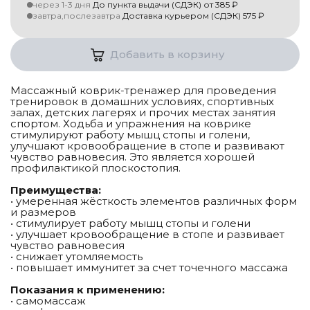
через 1-3 дня
До пункта выдачи (СДЭК)
от
385
₽
завтра,послезавтра
Доставка курьером (СДЭК)
575
₽
Добавить в корзину
Массажный коврик-тренажер для проведения
тренировок в домашних условиях, спортивных
залах, детских лагерях и прочих местах занятия
спортом. Ходьба и упражнения на коврике
стимулируют работу мышц стопы и голени,
улучшают кровообращение в стопе и развивают
чувство равновесия. Это является хорошей
профилактикой плоскостопия.
Преимущества:
• умеренная жёсткость элементов различных форм
и размеров
• стимулирует работу мышц стопы и голени
• улучшает кровообращение в стопе и развивает
чувство равновесия
• снижает утомляемость
• повышает иммунитет за счет точечного массажа
Показания к применению:
• самомассаж