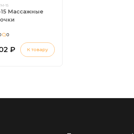
ТМ-15
-15 Массажные
почки
0
0
102 ₽
К товару