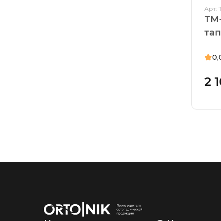
Арт: 
ТМ
та
0,
2 