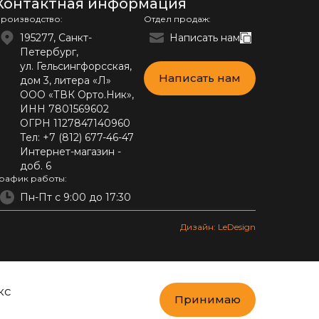
Контактная информация
роизводство:
Отдел продаж:
195277, Санкт-
Написать нам
Петербург,
ул. Гельсингфорсская,
Написать нам
дом 3, литера «Л»
ООО «ТВК Орто.Ник»,
ИНН 7801569602
ОГРН 1127847140960
Тел:
+7 (812) 677-46-47
Интернет-магазин -
доб. 6
рафик работы:
Пн-Пт с 9:00 до 17:30
Дизайн: LeDesign
кс
Принимаю