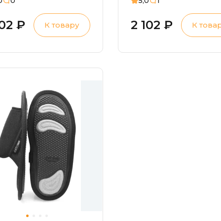
0
0
5,0
1
102 ₽
2 102 ₽
К товару
К това