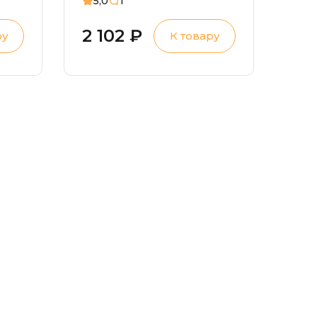
5,0
1
2 102 ₽
ру
К товару