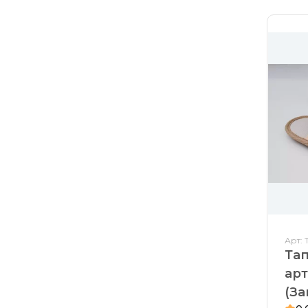
Арт: 
Та
арт
(За