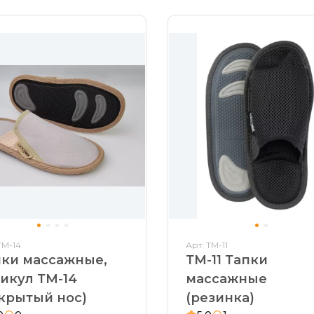
ТМ-14
Арт: ТМ-11
пки массажные,
ТМ-11 Тапки
икул ТМ-14
массажные
крытый нос)
(резинка)