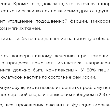
ения. Кроме того, доказано, что пяточная шп
есть они развиваются независимо друг от друга.
ит утолщение подошвенной фасции, микрора
ом мягких тканей.
ита - избыточное давление на пяточную область.
тся консервативному лечению при помощи о
кого процесса помогает гимнастика, направл
циита должно быть комплексным. У 88% пац
зкультурой наступило состояние ремиссии.
ьную обувь, то это позволит решить проблему п
поддержкой свода и невысоким каблуком в 2-3 с
о, все проявления связаны с функционирова