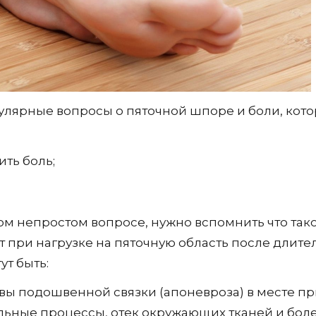
пулярные вопросы о пяточной шпоре и боли, кото
ить боль;
ом непростом вопросе, нужно вспомнить что так
ет при нагрузке на пяточную область после длит
т быть:
ы подошвенной связки (апоневроза) в месте при
ьные процессы, отек окружающих тканей и бол