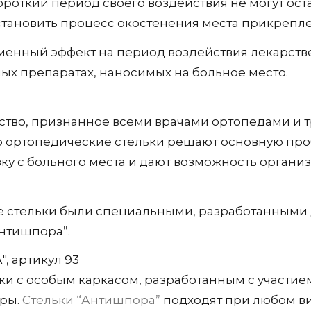
 короткий период своего воздействия не могут ос
тановить процесс окостенения места прикреплен
менный эффект на период воздействия лекарств
ных препаратах, наносимых на больное место.
едство, признанное всеми врачами ортопедами и
нно ортопедические стельки решают основную пр
зку с больного места и дают возможность органи
е стельки были специальными, разработанными 
нтишпора”.
, артикул 93
ки с особым каркасом, разработанным с участие
оры.
Стельки “Антишпора”
подходят при любом ви