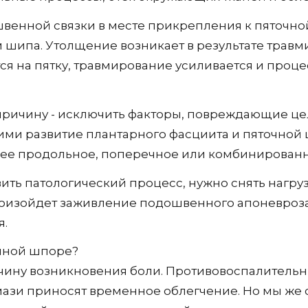
швенной связки в месте прикрепления к пяточно
м шипа. Утолщение возникает в результате трав
я на пятку, травмирование усиливается и процес
 причину - исключить факторы, повреждающие це
и развитие плантарного фасциита и пяточной 
щее продольное, поперечное или комбинированн
вить патологический процесс, нужно снять нагру
произойдет заживление подошвенного апоневроз
я.
очной шпоре?
ричину возникновения боли. Противовоспалитель
и приносят временное облегчение. Но мы же с 