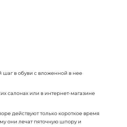
й шаг в обуви с вложенной в нее
ких салонах или в интернет-магазине
шпоре действуют только короткое время
му они лечат пяточную шпору и