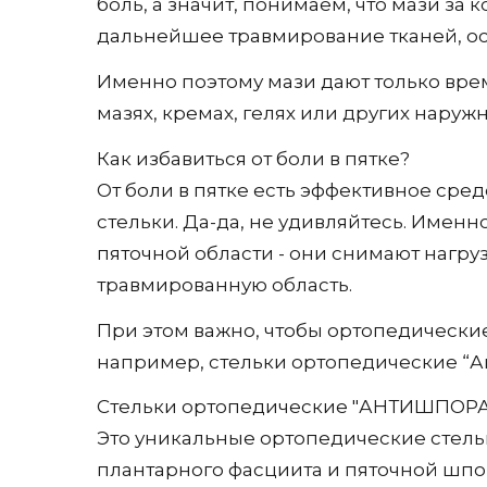
боль, а значит, понимаем, что мази за
дальнейшее травмирование тканей, ос
Именно поэтому мази дают только вре
мазях, кремах, гелях или других наруж
Как избавиться от боли в пятке?
От боли в пятке есть эффективное ср
стельки. Да-да, не удивляйтесь. Име
пяточной области - они снимают нагру
травмированную область.
При этом важно, чтобы ортопедически
например, стельки ортопедические “А
Стельки ортопедические "АНТИШПОРА"
Это уникальные ортопедические стель
плантарного фасциита и пяточной шп