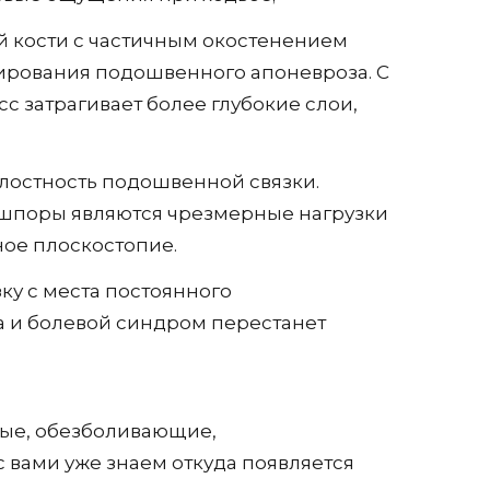
й кости с частичным окостенением
мирования подошвенного апоневроза. С
с затрагивает более глубокие слои,
лостность подошвенной связки.
шпоры являются чрезмерные нагрузки
ое плоскостопие.
зку с места постоянного
а и болевой синдром перестанет
ные, обезболивающие,
вами уже знаем откуда появляется