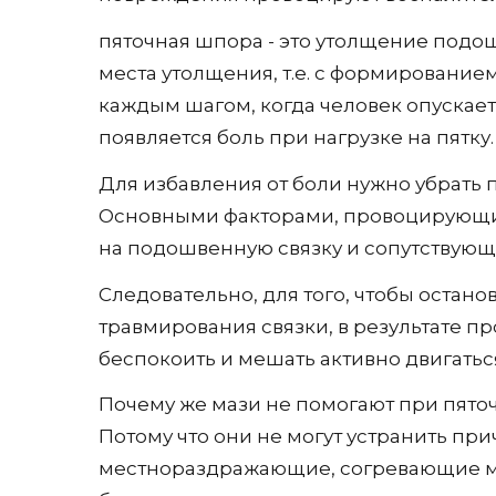
пяточная шпора - это утолщение подо
места утолщения, т.е. с формирование
каждым шагом, когда человек опускаетс
появляется боль при нагрузке на пятку.
Для избавления от боли нужно убрать
Основными факторами, провоцирующим
на подошвенную связку и сопутствую
Следовательно, для того, чтобы остано
травмирования связки, в результате 
беспокоить и мешать активно двигатьс
Почему же мази не помогают при пят
Потому что они не могут устранить п
местнораздражающие, согревающие маз