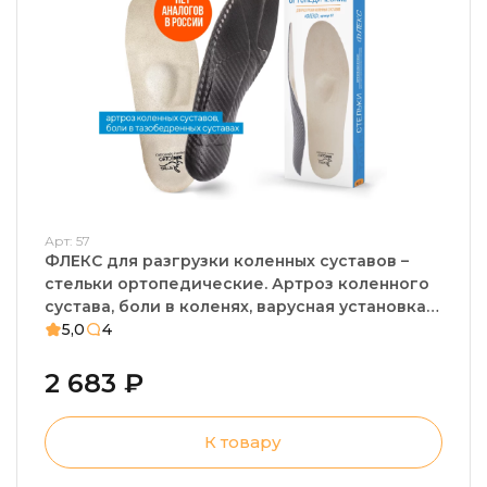
Арт: 57
ФЛЕКС для разгрузки коленных суставов –
стельки ортопедические. Артроз коленного
сустава, боли в коленях, варусная установка
стопы, плоскостопие
5,0
4
2 683 ₽
К товару