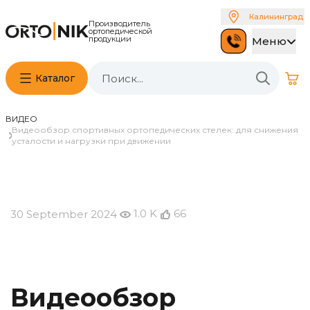
Калининград
Производитель
ортопедической
продукции
Меню
Каталог
ВИДЕО
Видеообзор спортивных ортопедических стелек: для снижения
усталости и нагрузки при движении
1.0 K
66
30 September 2024
Видеообзор