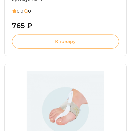
0,0
0
765 ₽
К товару