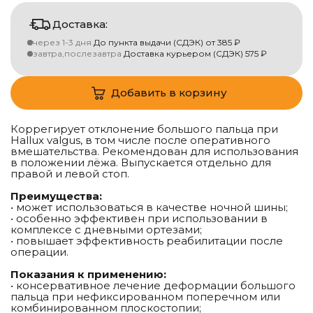
Доставка:
через 1-3 дня
До пункта выдачи (СДЭК)
от
385
₽
завтра,послезавтра
Доставка курьером (СДЭК)
575
₽
Добавить в корзину
Коррегирует отклонение большого пальца при
Hallux valgus, в том числе после оперативного
вмешательства. Рекомендован для использования
в положении лёжа. Выпускается отдельно для
правой и левой стоп.
Преимущества:
• может использоваться в качестве ночной шины;
• особенно эффективен при использовании в
комплексе с дневными ортезами;
• повышает эффективность реабилитации после
операции.
Показания к применению:
• консервативное лечение деформации большого
пальца при нефиксированном поперечном или
комбинированном плоскостопии;