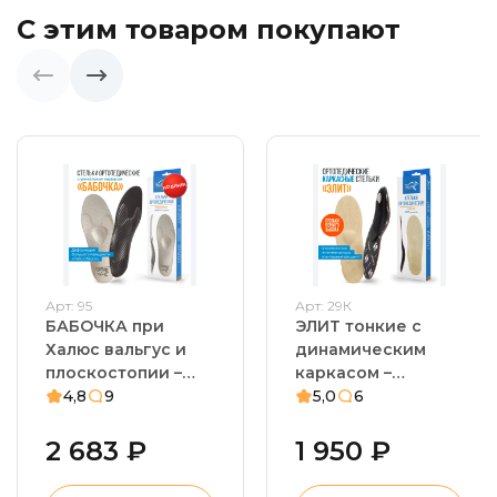
С этим товаром покупают
Арт: 95
Арт: 29К
БАБОЧКА при
ЭЛИТ тонкие с
Халюс вальгус и
динамическим
плоскостопии –
каркасом –
стельки
4,8
9
стельки
5,0
6
ортопедические.
ортопедические.
Косточка на
Плоскостопие,
2 683 ₽
1 950 ₽
большом пальце,
вальгусная
натоптыши,
деформация