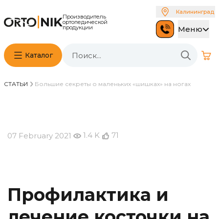
Калининград
Производитель
ортопедической
продукции
Меню
Каталог
СТАТЬИ
Большие секреты о маленьких «шишках» на ногах
1.4 K
71
07 February 2021
Профилактика и
лечение косточки на