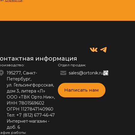
онтактная информация
роизводство:
Отдел продаж:
195277, Санкт-
sales@ortonik.ru
Петербург,
ул. Гельсингфорсская,
Написать нам
дом 3, литера «Л»
ООО «ТВК Орто.Ник»,
ИНН 7801569602
ОГРН 1127847140960
Тел:
+7 (812) 677-46-47
Интернет-магазин -
доб. 6
рафик работы: