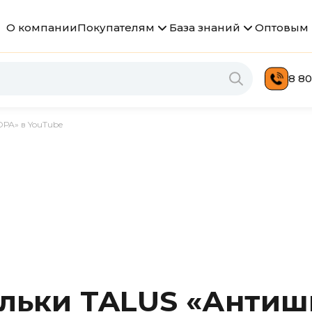
О компании
Покупателям
База знаний
Оптовым 
8 80
РА» в YouTube
ельки TALUS «Антиш