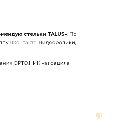
омендую стельки
TALUS
»
. По
уппу
ВКонтакте
. Видеоролики,
пания ОРТО.НИК наградила