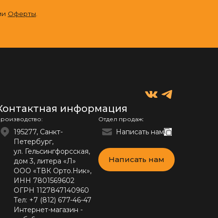
ми
Оферты
.
Контактная информация
роизводство:
Отдел продаж:
195277, Санкт-
Написать нам
Петербург,
ул. Гельсингфорсская,
Написать нам
дом 3, литера «Л»
ООО «ТВК Орто.Ник»,
ИНН 7801569602
ОГРН 1127847140960
Тел:
+7 (812) 677-46-47
Интернет-магазин -