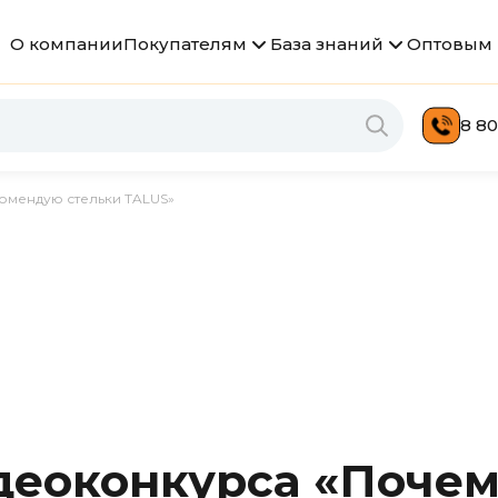
О компании
Покупателям
База знаний
Оптовым 
8 80
омендую стельки TALUS»
деоконкурса «Почем