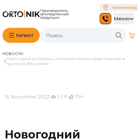
Калининград
Производитель
ортопедической
продукции
Меню
Каталог
НОВОСТИ
Новогодний розыгрыш «Любимые стельки Деда Мороза» в
группе во ВКонтакте!
1.2 K
104
15 November 2022
Новогодний