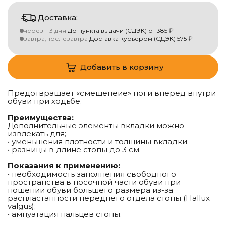
Доставка:
через 1-3 дня
До пункта выдачи (СДЭК)
от
385
₽
завтра,послезавтра
Доставка курьером (СДЭК)
575
₽
Добавить в корзину
Предотвращает «смещенеие» ноги вперед внутри
обуви при ходьбе.
Преимущества:
Дополнительные элементы вкладки можно
извлекать для;
• уменьшения плотности и толщины вкладки;
• разницы в длине стопы до 3 см.
Показания к применению:
• необходимость заполнения свободного
пространства в носочной части обуви при
ношении обуви большего размера из-за
распластанности переднего отдела стопы (Hallux
valgus);
• ампуатация пальцев стопы.