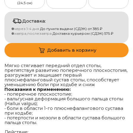
(24,5 см)
Доставка:
через 1-4 дня
До пункта выдачи (СДЭК)
от
385
₽
завтра,послезавтра
Доставка курьером (СДЭК)
575
₽
Добавить в корзину
Мягко стягивает передний отдел стопы,
препятствуя развитию поперечного плоскостопия,
разгружает и защищает первый
плюснефаланговый сустав стопы, способствует
уменьшению боли при ходьбе и сниж
Показания к применению:
• поперечное плоскостопие;
• вальгусная деформация большого пальца стопы
(Hallux valgus);
• боли в области 1-го плюснефалангового сустава
при ходьбе;
• потертости и мозоли в области сустава большого
пальца стопы.
Действие: