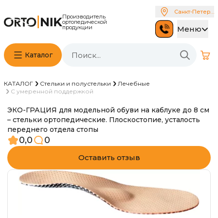
Санкт-Петербу
Производитель
ортопедической
продукции
Меню
Каталог
КАТАЛОГ
Стельки и полустельки
Лечебные
С умеренной поддержкой
ЭКО-ГРАЦИЯ для модельной обуви на каблуке до 8 см
– стельки ортопедические. Плоскостопие, усталость
переднего отдела стопы
0,0
0
Оставить отзыв