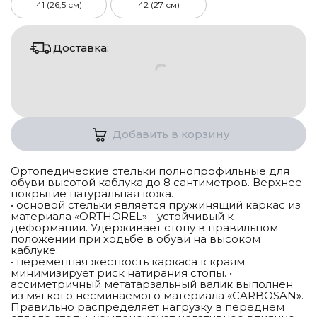
41 (26,5 см)
42 (27 см)
Доставка:
Добавить в корзину
Ортопедические стельки полнопрофильные для
обуви высотой каблука до 8 сантиметров. Верхнее
покрытие натуральная кожа.
• основой стельки является пружинящий каркас из
материала «ORTHOREL» - устойчивый к
деформации. Удерживает стопу в правильном
положении при ходьбе в обуви на высоком
каблуке;
• переменная жесткость каркаса к краям
минимизирует риск натирания стопы. •
ассиметричный метатарзальный валик выполнен
из мягкого несминаемого материала «CARBOSAN».
Правильно распределяет нагрузку в переднем