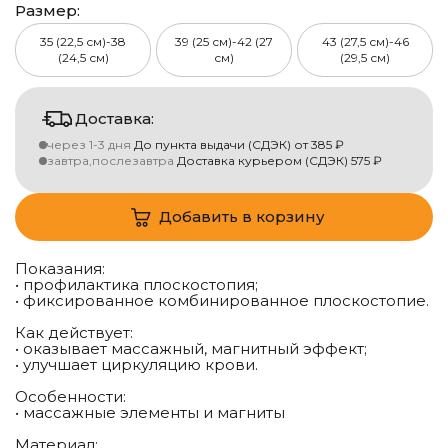
Размер:
35 (22,5 см)-38
39 (25 см)-42 (27
43 (27,5 см)-46
(24,5 см)
см)
(29,5 см)
Доставка:
через 1-3 дня
До пункта выдачи (СДЭК)
от
385
₽
завтра,послезавтра
Доставка курьером (СДЭК)
575
₽
Добавить в корзину
Показания:
• профилактика плоскостопия;
• фиксированное комбинированное плоскостопие.
Как действует:
• оказывает массажный, магнитный эффект;
• улучшает циркуляцию крови.
Особенности:
• массажные элементы и магниты
Материал: