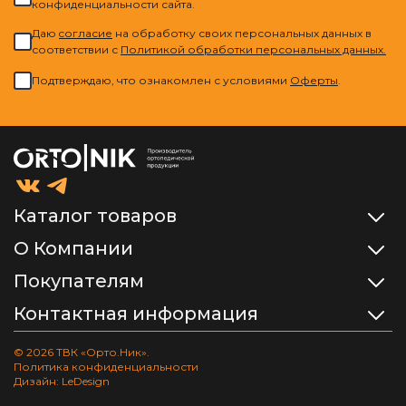
конфиденциальности сайта.
Даю
cогласие
на обработку своих персональных данных в
соответствии с
Политикой обработки персональных данных.
Подтверждаю, что ознакомлен с условиями
Оферты
.
Каталог товаров
О Компании
Покупателям
Контактная информация
© 2026 ТВК «Орто.Ник».
Политика конфиденциальности
Дизайн: LeDesign