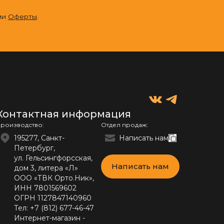
ми
Оферты
.
Контактная информация
роизводство:
Отдел продаж:
195277, Санкт-
Написать нам
Петербург,
ул. Гельсингфорсская,
Написать нам
дом 3, литера «Л»
ООО «ТВК Орто.Ник»,
ИНН 7801569602
ОГРН 1127847140960
Тел:
+7 (812) 677-46-47
Интернет-магазин -