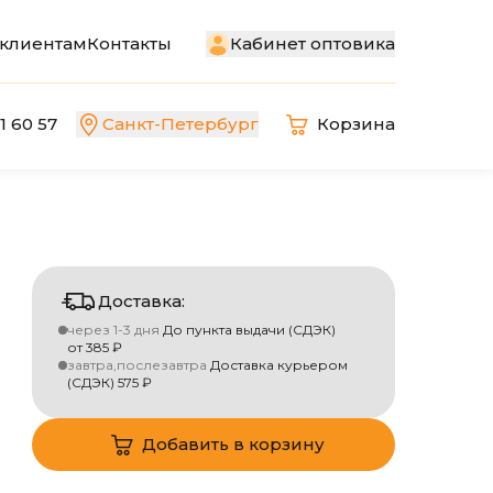
Кабинет оптовика
клиентам
Контакты
1 60 57
Санкт-Петербург
Корзина
Доставка:
через 1-3 дня
До пункта выдачи (СДЭК)
от
385
₽
завтра,послезавтра
Доставка курьером
(СДЭК)
575
₽
Добавить в корзину