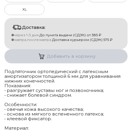
XL
Доставка:
через 1-3 дня
До пункта выдачи (СДЭК)
от
385
₽
завтра,послезавтра
Доставка курьером (СДЭК)
575
₽
Добавить в корзину
Подпяточник ортопедический с латексным
амортизатором толщиной 6 мм для уравнивания
нижних конечностей.
Показания:
• разгружает суставы ног и позвоночника;
• снижает болевой синдром.
Особенности:
• овечья кожа высокого качества;
• основа из мягкого вспененного латекса;
• клеевой фиксатор.
Материал: