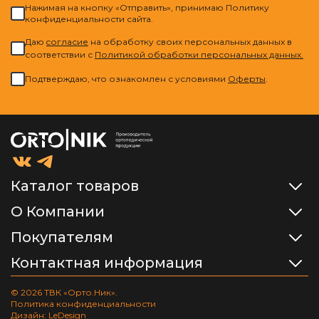
Нажимая на кнопку «Отправить», принимаю Политику
конфиденциальности сайта.
Даю
cогласие
на обработку своих персональных данных в
соответствии с
Политикой обработки персональных данных.
Подтверждаю, что ознакомлен с условиями
Оферты
.
Каталог товаров
О Компании
Покупателям
Контактная информация
© 2026 ТВК «Орто.Ник».
Политика конфиденциальности
Дизайн: LeDesign