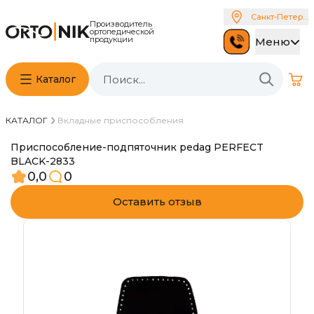
Санкт-Петербу
Производитель
ортопедической
продукции
Меню
Каталог
КАТАЛОГ
Вкладные приспособления
Приспособление-подпяточник pedag PERFECT
BLACK-2833
0,0
0
Оставить отзыв