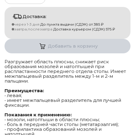
Доставка:
через 1-3 дня
До пункта выдачи (СДЭК)
от
385
₽
завтра,послезавтра
Доставка курьером (СДЭК)
575
₽
Добавить в корзину
Разгружает область плюсны, снижает риск
образования мозолей и натоптышей при
распластанности переднего отдела стопы. Имеет
межпальцевый разделитель между 1-м и 2-м
пальцами.
Преимущества:
• левая;
• имеет межпальцевый разделитель для лучшей
фиксации.
Показания к применению:
• мозоли, натоптыши в области плюсны;
• боль в передней части стопы (метатарзалгия);
• профилактика образований мозолей и
натоптышей.