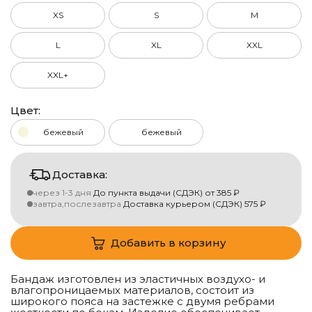
XS
S
M
L
XL
XXL
XXL+
Цвет:
бежевый
бежевый
Доставка:
через 1-3 дня
До пункта выдачи (СДЭК)
от
385
₽
завтра,послезавтра
Доставка курьером (СДЭК)
575
₽
Добавить в корзину
Бандаж изготовлен из эластичных воздухо- и
влагопроницаемых материалов, состоит из
широкого пояса на застежке с двумя ребрами