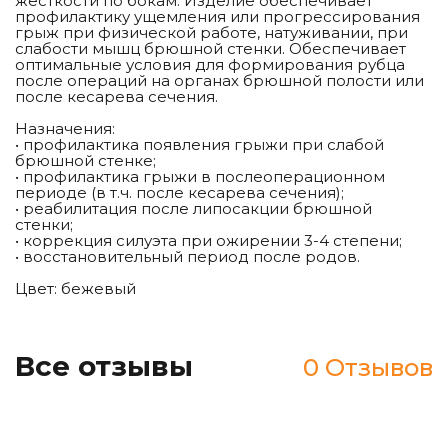
жесткости по бокам. Изделие обеспечивает
профилактику ущемления или прогрессирования
грыж при физической работе, натуживании, при
слабости мышц брюшной стенки. Обеспечивает
оптимальные условия для формирования рубца
после операций на органах брюшной полости или
после кесарева сечения.
Назначения:
• профилактика появления грыжи при слабой
брюшной стенке;
• профилактика грыжи в послеоперационном
периоде (в т.ч. после кесарева сечения);
• реабилитация после липосакции брюшной
стенки;
• коррекция силуэта при ожирении 3-4 степени;
• восстановительный период после родов.
Цвет: бежевый
Все отзывы
0 Отзывов