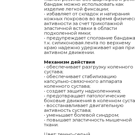
бандаж можно использовать как
изделие легкой фиксации;
• избавляет от складок и натирания
кожных покровов во время физичес
активности за счет трикотажной
эластичной вставки в области
подколенной ямки;
• предупреждает сползание бандажа
т.к. силиконовая лента по верхнему
краю надежно удерживает края при
активном движении.
Механизм действия
• обеспечивает разгрузку коленного
сустава;
• обеспечивает стабилизацию
капсульно-связочного аппарата
коленного сустава;
• создает защиту надколенника;
• предотвращает патологические
боковые движения в коленном суста
• восстанавливает двигательную
активность сустава;
• уменьшает болевой синдром;
• повышает эластичность мышечной
ткани.
Цвет: темно-серый