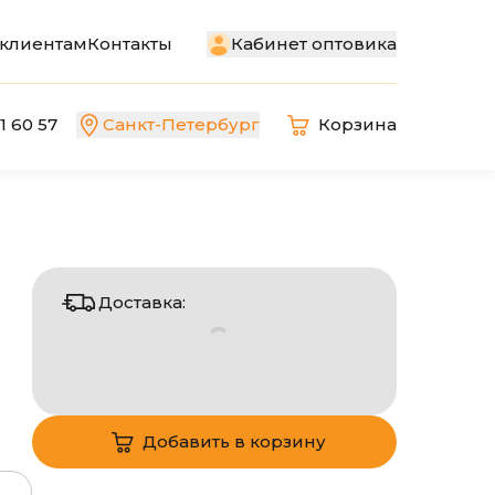
Кабинет оптовика
клиентам
Контакты
1 60 57
Санкт-Петербург
Корзина
Доставка:
через 1-3 дня
До пункта выдачи (СДЭК)
от
385
₽
завтра,послезавтра
Доставка курьером
(СДЭК)
575
₽