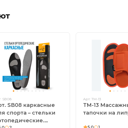
ают
: SB08
Арт: ТМ-13
рт. SB08 каркасные
ТМ-13 Массажн
ля спорта – стельки
тапочки на ли
ртопедические.
5,0
1
5,0
2