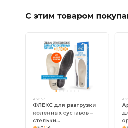
С этим товаром покуп
Арт: 57
Арт
ФЛЕКС для разгрузки
А
коленных суставов –
д
стельки
о
5,0
4