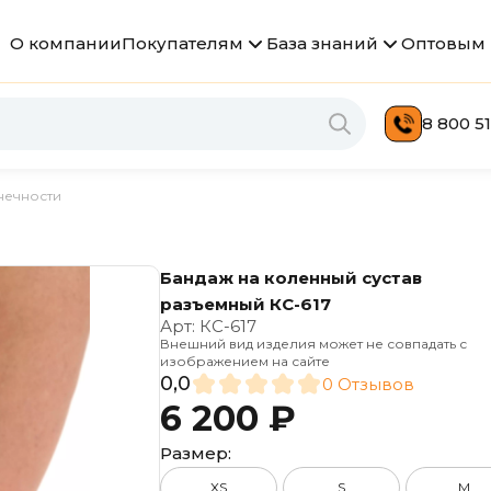
О компании
Покупателям
База знаний
Оптовым 
8 800 51
нечности
Бандаж на коленный сустав
разъемный КС-617
Арт:
КС-617
Внешний вид изделия может не совпадать с
изображением на сайте
0,0
0 Отзывов
6 200 ₽
Размер:
XS
S
M