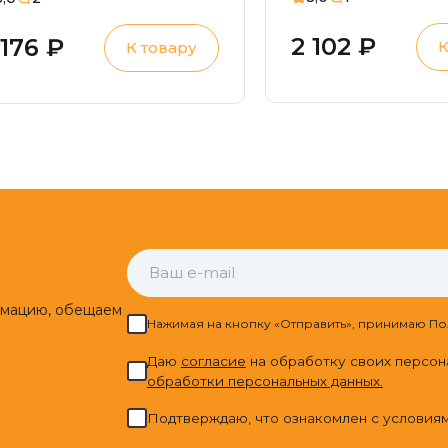
овышенные
агрузки,
2 102 ₽
 176 ₽
К
К товару
лоскостопие,
иперпронация
рмацию, обещаем
Нажимая на кнопку «Отправить», принимаю По
Даю
cогласие
на обработку своих персон
обработки персональных данных.
Подтверждаю, что ознакомлен с условия