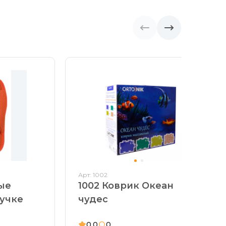
Арт: 1002
ые
1002 Коврик Океан
пучке
чудес
0,0
0