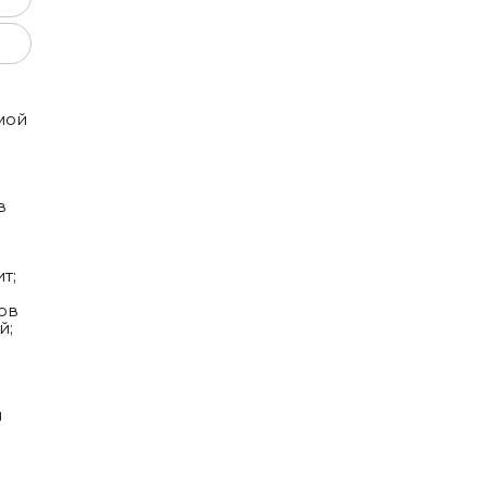
Добавить в корзину
мой
в
т;
ов
й;
й