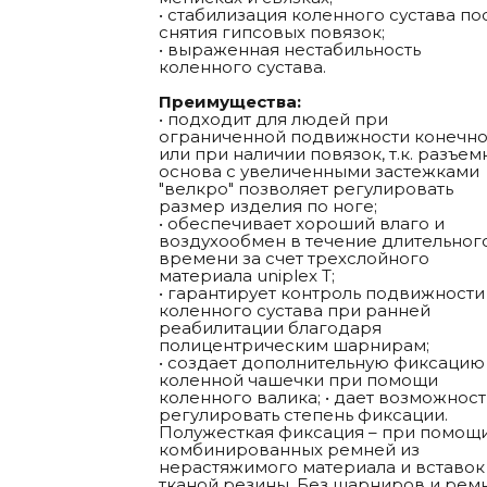
• стабилизация коленного сустава по
снятия гипсовых повязок;
• выраженная нестабильность
коленного сустава.
Преимущества:
• подходит для людей при
ограниченной подвижности конечно
или при наличии повязок, т.к. разъем
основа с увеличенными застежками
"велкро" позволяет регулировать
размер изделия по ноге;
• обеспечивает хороший влаго и
воздухообмен в течение длительног
времени за счет трехслойного
материала uniplex Т;
• гарантирует контроль подвижности
коленного сустава при ранней
реабилитации благодаря
полицентрическим шарнирам;
• создает дополнительную фиксацию
коленной чашечки при помощи
коленного валика; • дает возможност
регулировать степень фиксации.
Полужесткая фиксация – при помощ
комбинированных ремней из
нерастяжимого материала и вставок
тканой резины. Без шарниров и рем