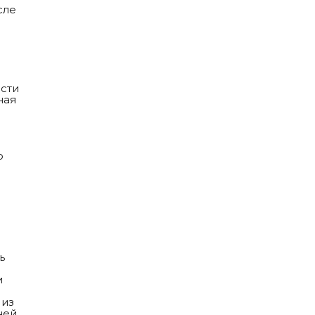
сле
сти
ная
о
ь
и
 из
ней