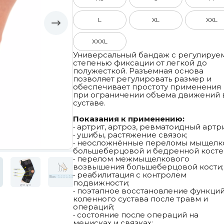
L
XL
XXL
XXXL
Универсальный бандаж с регулируе
степенью фиксации от легкой до
полужесткой. Разъемная основа
позволяет регулировать размер и
обеспечивает простоту применения
при ограничении объема движений 
суставе.
Показания к применению:
• артрит, артроз, ревматоидный артри
• ушибы, растяжение связок;
• неосложнённые переломы мыщелк
большеберцовой и бедренной косте
• перелом межмыщелкового
возвышения большеберцовой кости;
• реабилитация с контролем
подвижности;
• поэтапное восстановление функци
коленного сустава после травм и
операций;
• состояние после операций на
менисках и связках;