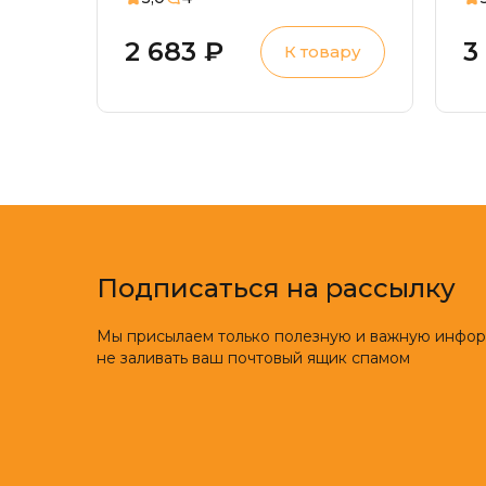
ортопедические.
П
Артроз коленного
н
2 683 ₽
3
К товару
сустава, боли в
п
коленях, варусная
г
установка стопы,
плоскостопие
Подписаться на рассылку
Мы присылаем только полезную и важную инфо
не заливать ваш почтовый ящик спамом