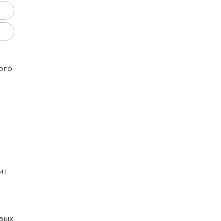
ого
,
ит
вых