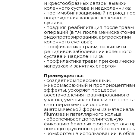
и крестообразных связок, вывихи
коленного сустава и надколенника;
• постимобилизационный период по
повреждения капсулы коленного
сустава;
• поздняя реабилитация после травм
операций (в т.ч. после менискэктоми
эндопротезирования, артроскопии
коленного сустава);
• профилактика травм, развития и
рецидивов заболеваний коленного
сустава и надколенника;
• профилактика травм при физическ
нагрузках и занятиях спортом.
Преимущества:
• создает компрессионный,
микромассажный и проприоцептив
эффекты, ускоряет процессы
восстановления травмированного
участка, уменьшает боль и отечность 
счет неразъемной основы
анатомической формы из материала
filumtres и пателлярного кольца;
• обеспечивает дополнительную
фиксацию боковых связок сустава п
помощи пружинных ребер жесткости
• комфортен в использовании; в обла