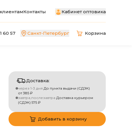
Кабинет оптовика
клиентам
Контакты
1 60 57
Санкт-Петербург
Корзина
Доставка:
через 1-3 дня
До пункта выдачи (СДЭК)
от
385
₽
завтра,послезавтра
Доставка курьером
(СДЭК)
575
₽
Добавить в корзину