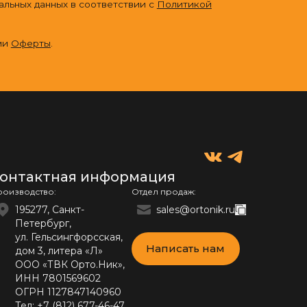
альных данных в соответствии с
Политикой
ми
Оферты
.
онтактная информация
роизводство:
Отдел продаж:
195277, Санкт-
sales@ortonik.ru
Петербург,
ул. Гельсингфорсская,
Написать нам
дом 3, литера «Л»
ООО «ТВК Орто.Ник»,
ИНН 7801569602
ОГРН 1127847140960
Тел:
+7 (812) 677-46-47