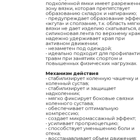
подколенной ямки имеет разрежен
зону вязки, которая препятствует
образованию складок и натиранию;
• предупреждает образование эффе
«жгута» и сползание, т.к. область мяг
вязки не дает изделию скатываться, 
силиконовая лента по верхнему кра
надежно удерживает края при
активном движении;
• незаметен под одеждой;
• идеально подходит для профилакт
травм при занятиях спортом и
повышенных физических нагрузках.
Механизм действия
• стабилизирует коленную чашечку и
коленный сустав;
• стабилизирует и защищает
надколенник;
• мягко фиксирует боковые связки
коленного сустава;
• обеспечивает оптимальную
компрессию;
• создает микромассажный эффект;
• усиливает проприоцепцию;
• способствует уменьшению боли и
отека;
• восстанавливает объем движения;