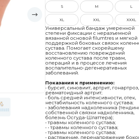
S
M
L
XL
XXL
XXXL
Универсальный бандаж умеренной
степени фиксации с неразъемной
вязанной основой filumtres и мягкой
поддержкой боковых связок коленн
сустава. Помогает скорейшему
восстановлению повреждений
коленного сустава после травм,
операций и в процессе лечения
воспалительно-дегенеративных
заболеваний.
Показания к применению:
• бурсит, синовиит, артрит, гонартроз
ревматоидный артрит;
• боль средней интенсивности, отек,
нестабильность коленного сустава;
• заболевания надколенника (тендин
собственной связки надколенника,
болезнь Осгуда-Шлаттера);
• травмы коленного сустава;
• • травмы коленного сустава;
• травмы коленного сустава;
• растяжение, перенапряжение боко