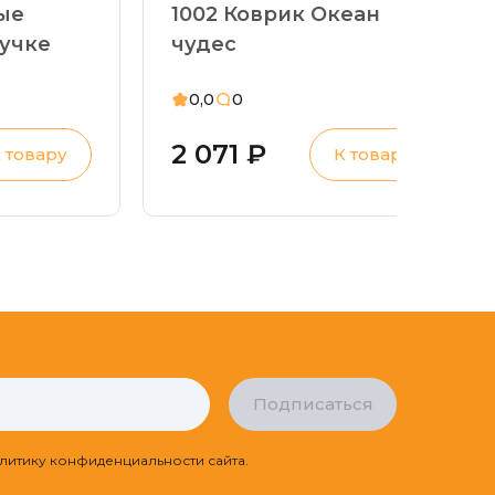
ые
1002 Коврик Океан
пучке
чудес
0,0
0
2 071 ₽
 товару
К товару
Подписаться
литику конфиденциальности сайта.