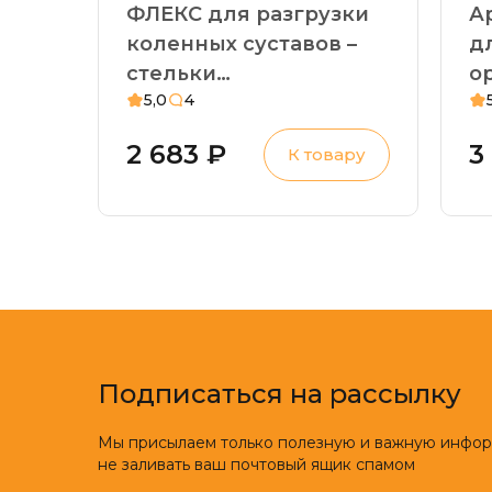
ФЛЕКС для разгрузки
А
коленных суставов –
д
стельки
о
5,0
4
ортопедические.
П
Артроз коленного
н
2 683 ₽
3
К товару
сустава, боли в
п
коленях, варусная
г
установка стопы,
плоскостопие
Подписаться на рассылку
Мы присылаем только полезную и важную инфо
не заливать ваш почтовый ящик спамом