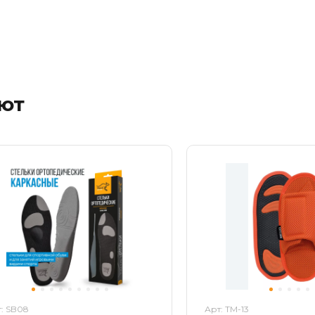
ают
: SB08
Арт: ТМ-13