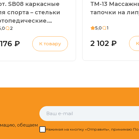
рт. SB08 каркасные
ТМ-13 Массажн
ля спорта – стельки
тапочки на ли
ртопедические.
5,0
1
5,0
2
овышенные
агрузки,
2 102 ₽
 176 ₽
К
К товару
лоскостопие,
иперпронация
рмацию, обещаем
Нажимая на кнопку «Отправить», принимаю По