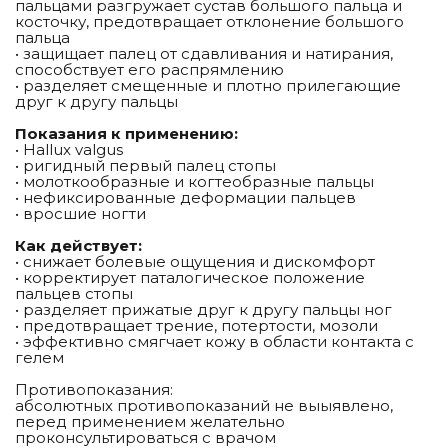
пальцами разгружает сустав большого пальца и
косточку, предотвращает отклонение большого
пальца
• защищает палец от сдавливания и натирания,
способствует его распрямлению
• разделяет смещенные и плотно прилегающие
друг к другу пальцы
Показания к применению:
• Hallux valgus
• ригидный первый палец стопы
• молоткообразные и когтеобразные пальцы
• нефиксированные деформации пальцев
• вросшие ногти
Как действует:
• снижает болевые ощущения и дискомфорт
• корректирует паталогическое положение
пальцев стопы
• разделяет прижатые друг к другу пальцы ног
• предотвращает трение, потертости, мозоли
• эффективно смягчает кожу в области контакта с
гелем
Противопоказания:
абсолютных противопоказаний не выыявлено,
перед применением желательно
проконсультироваться с врачом