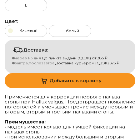
L
Цвет:
бежевый
белый
Доставка:
через 1-3 дня
До пункта выдачи (СДЭК)
от
385
₽
завтра,послезавтра
Доставка курьером (СДЭК)
575
₽
Добавить в корзину
Применяется для коррекции первого пальца
стопы при Hallux valgus. Предотвращает появление
потертостей и уменьшает трение между первым и
вторым, вторым и третьим пальцами стопы.
Преимущества:
• модель имеет кольцо для лучшей фиксации на
пальцах стопы
• при использовании между большим и вторым