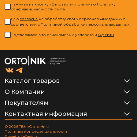
Нажимая на кнопку «Отправить», принимаю Политику
конфиденциальности сайта.
Даю
cогласие
на обработку своих персональных данных в
соответствии с
Политикой обработки персональных данных.
Подтверждаю, что ознакомлен с условиями
Оферты
.
Каталог товаров
О Компании
Покупателям
Контактная информация
© 2026 ТВК «Орто.Ник».
Политика конфиденциальности
Дизайн: LeDesign