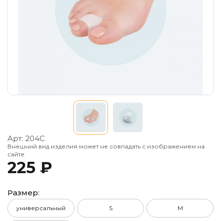
Арт:
204С
Внешний вид изделия может не совпадать с изображением на
сайте
225 ₽
Размер:
универсальный
S
M