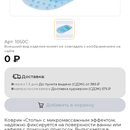
Арт:
1050С
Внешний вид изделия может не совпадать с изображением на
сайте
0 ₽
Доставка:
через 1-3 дня
До пункта выдачи (СДЭК)
от
385
₽
завтра,послезавтра
Доставка курьером (СДЭК)
575
₽
Добавить в корзину
Коврик «Стопы» с микромассажным эффектом,
надёжно фиксируется на поверхности ванны или
кафеля с помощью присосок. Выпускается в