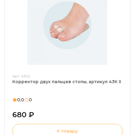
Арт: 43К2
Корректор двух пальцев стопы, артикул 43К II
0,0
0
680 ₽
К товару