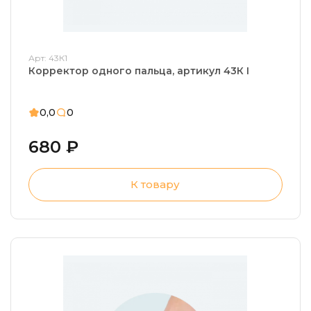
Арт: 43К1
Корректор одного пальца, артикул 43К I
0,0
0
680 ₽
К товару