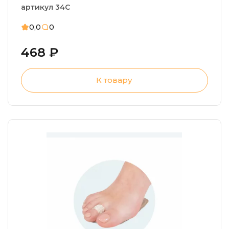
артикул 34С
0,0
0
468 ₽
К товару