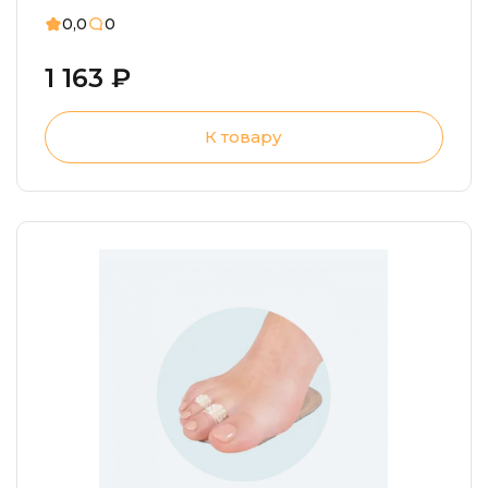
0,0
0
1 163 ₽
К товару