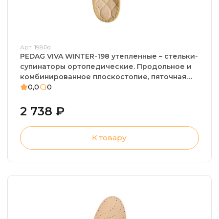
Арт: 198Рd
PEDAG VIVA WINTER-198 утепленные – стельки-
супинаторы ортопедические. Продольное и
комбинированное плоскостопие, пяточная
шпора, плантарный фасциит
0,0
0
2 738 ₽
К товару