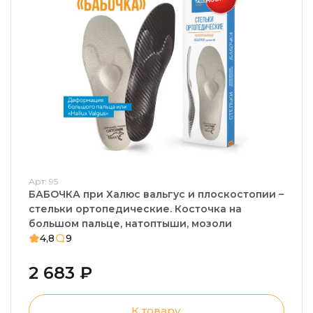
Арт: 95
БАБОЧКА при Халюс вальгус и плоскостопии –
стельки ортопедические. Косточка на
большом пальце, натоптыши, мозоли
4,8
9
2 683 ₽
К товару