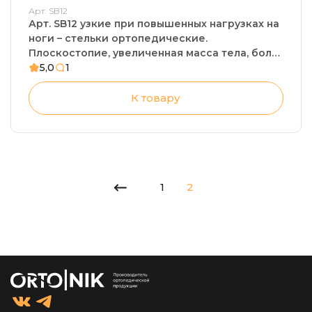
Арт: SB12
Арт. SB12 узкие при повышенных нагрузках на
ноги – стельки ортопедические.
Плоскостопие, увеличенная масса тела, боли
в пятке
5,0
1
К товару
1
2