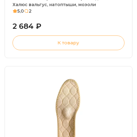
Халюс вальгус, натоптыши, мозоли
5,0
2
2 684 ₽
К товару