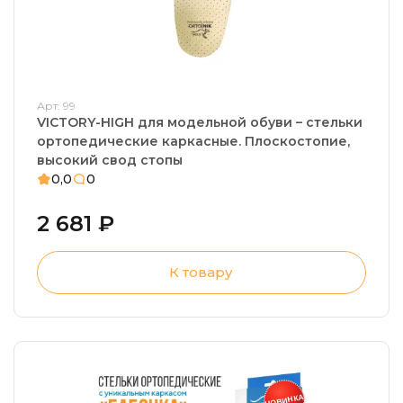
Арт: 99
VICTORY-HIGH для модельной обуви – стельки
ортопедические каркасные. Плоскостопие,
высокий свод стопы
0,0
0
2 681 ₽
К товару