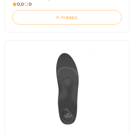
в пятке
0,0
0
К товару