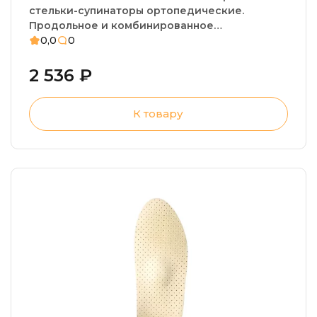
стельки-супинаторы ортопедические.
Продольное и комбинированное
плоскостопие, пяточная шпора, плантарный
0,0
0
фасциит, усталость стоп
2 536 ₽
К товару