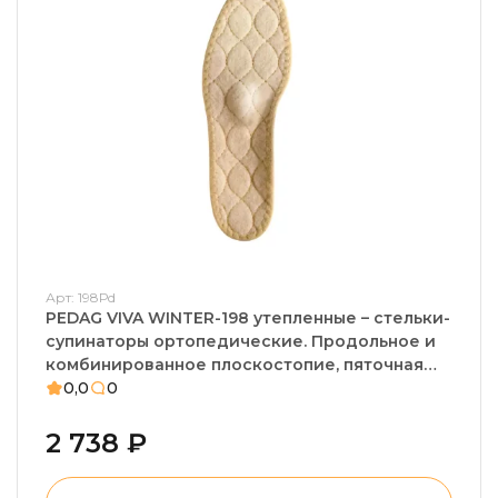
Арт: 198Рd
PEDAG VIVA WINTER-198 утепленные – стельки-
супинаторы ортопедические. Продольное и
комбинированное плоскостопие, пяточная
шпора, плантарный фасциит
0,0
0
2 738 ₽