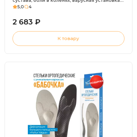
сустава, боли в коленях, варусная установка
стопы, плоскостопие
5,0
4
2 683 ₽
К товару