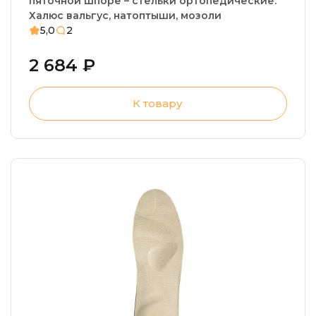
пяточной шпоре – стельки ортопедические.
Халюс вальгус, натоптыши, мозоли
5,0
2
2 684 ₽
К товару