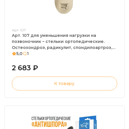
Арт: 107
Арт. 107 для уменьшения нагрузки на
позвоночник – стельки ортопедические.
Остеохондроз, радикулит, спондилоартроз,
плоскостопие
5,0
1
2 683 ₽
К товару