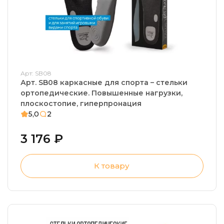
Арт: SB08
Арт. SB08 каркасные для спорта – стельки
ортопедические. Повышенные нагрузки,
плоскостопие, гиперпронация
5,0
2
3 176 ₽
К товару