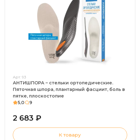
Арт: 93
АНТИШПОРА – стельки ортопедические.
Пяточная шпора, плантарный фасциит, боль в
пятке, плоскостопие
5,0
9
2 683 ₽
К товару