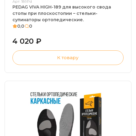
Арт: 189Pd
PEDAG VIVA HIGH-189 для высокого свода
стопы при плоскостопии – стельки-
супинаторы ортопедические.
0,0
0
4 020 ₽
К товару