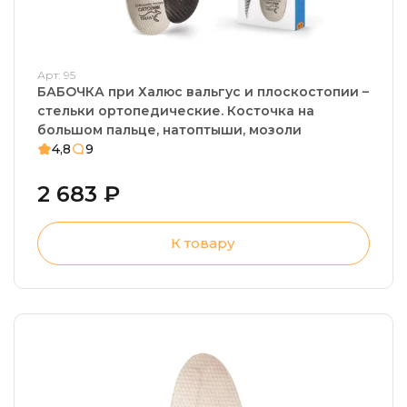
Арт: 95
БАБОЧКА при Халюс вальгус и плоскостопии –
стельки ортопедические. Косточка на
большом пальце, натоптыши, мозоли
4,8
9
2 683 ₽
К товару