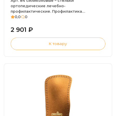
Арт. 84 силиконовые – стельки
ортопедические лечебно-
профилактические. Профилактика
плоскостопия, фиксированное плоскостопие,
0,0
0
амортизация ударных нагрузок
2 901 ₽
К товару