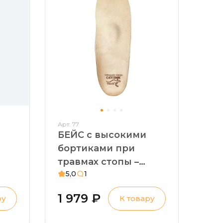
Арт: 77
БЕЙС с высокими
бортиками при
травмах стопы –
5,0
1
ьки
стельки
ортопедические.
1 979 ₽
ру
К товару
с
Вальгусная
установка стопы,