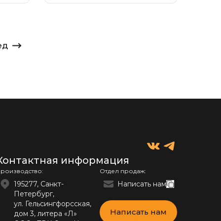
плоскостопие
ед
Контактная информация
роизводство:
Отдел продаж:
195277, Санкт-
Написать нам
Петербург,
ул. Гельсингфорсская,
Написать нам
дом 3, литера «Л»