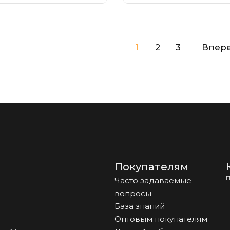
тке, плантарный
свод стопы,
сциит.
натоптыши
1
2
3
Впер
Покупателям
П
Часто задаваемые
вопросы
База знаний
Оптовым покупателям