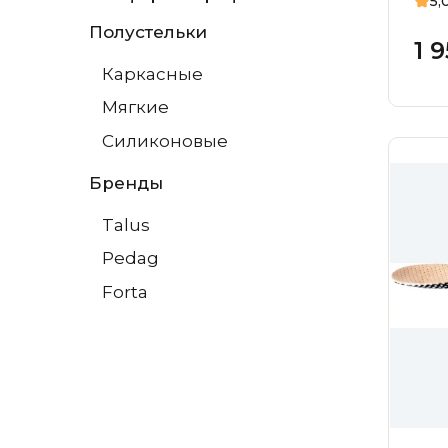
5,
ор
Пл
Полустельки
1 
ва
Каркасные
де
Мягкие
отд
пя
Силиконовые
Бренды
Talus
Pedag
Forta