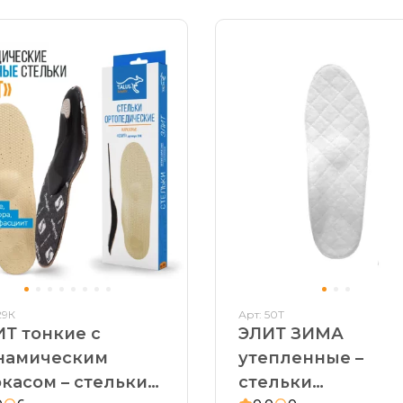
29К
Арт: 50Т
Т тонкие с
ЭЛИТ ЗИМА
намическим
утепленные –
касом – стельки
стельки