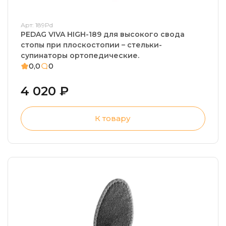
Арт: 189Pd
PEDAG VIVA HIGH-189 для высокого свода
стопы при плоскостопии – стельки-
супинаторы ортопедические.
0,0
0
4 020 ₽
К товару