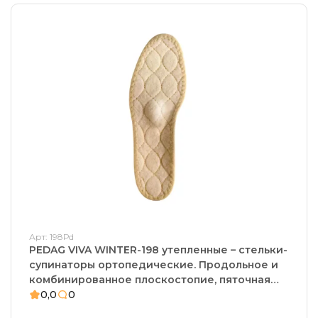
Арт: 198Рd
PEDAG VIVA WINTER-198 утепленные – стельки-
супинаторы ортопедические. Продольное и
комбинированное плоскостопие, пяточная
шпора, плантарный фасциит
0,0
0