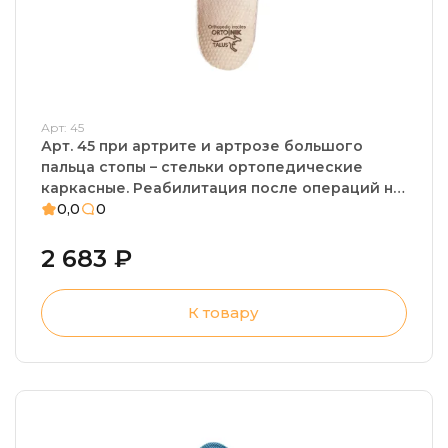
Арт: 45
Арт. 45 при артрите и артрозе большого
пальца стопы – стельки ортопедические
каркасные. Реабилитация после операций на
большом пальце, натоптыши
0,0
0
2 683 ₽
К товару