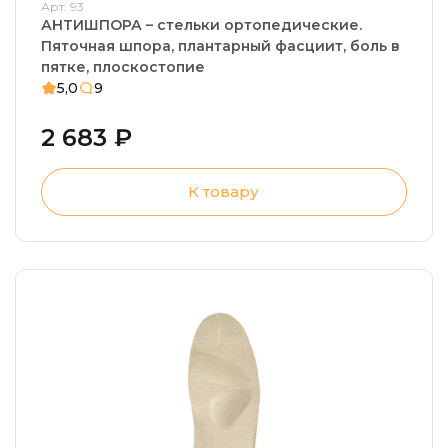
Арт: 93
АНТИШПОРА – стельки ортопедические.
Пяточная шпора, плантарный фасциит, боль в
пятке, плоскостопие
5,0
9
2 683 ₽
К товару