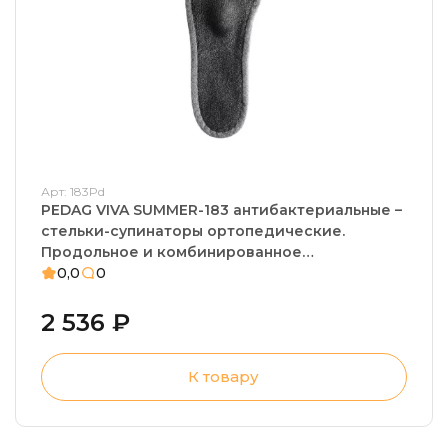
Арт: 183Pd
PEDAG VIVA SUMMER-183 антибактериальные –
стельки-супинаторы ортопедические.
Продольное и комбинированное
плоскостопие, пяточная шпора, плантарный
0,0
0
фасциит, усталость стоп
2 536 ₽
К товару