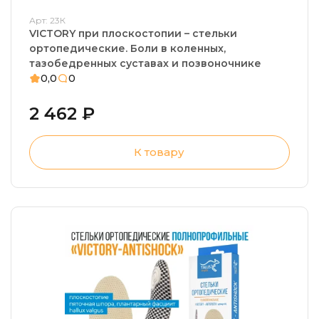
Арт: 23К
VICTORY при плоскостопии – стельки
ортопедические. Боли в коленных,
тазобедренных суставах и позвоночнике
0,0
0
2 462 ₽
К товару