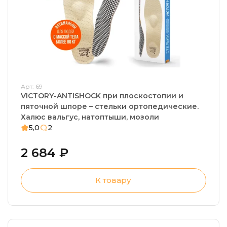
Арт: 69
VICTORY-ANTISHOCK при плоскостопии и
пяточной шпоре – стельки ортопедические.
Халюс вальгус, натоптыши, мозоли
5,0
2
2 684 ₽
К товару